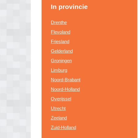
In provincie
Drenthe
Flevoland
Friesland
Gelderland
Groningen
Limburg
Noord-Brabant
Noord-Holland
Overijssel
Utrecht
Zeeland
Zuid-Holland