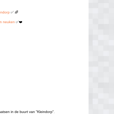
eindorp
✅ 🌈
llen neuken
✅❤️
atsen in de buurt van "Kleindorp".