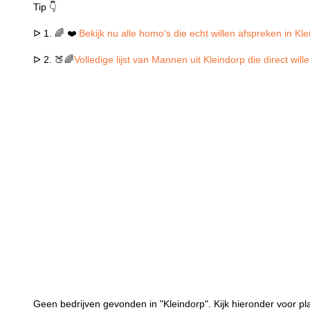
Tip 👇
ᐅ 1. 🌈 ❤️
Bekijk nu alle homo's die echt willen afspreken in Kl
ᐅ 2. 🍑🌈
Volledige lijst van Mannen uit Kleindorp die direct wi
Geen bedrijven gevonden in "Kleindorp". Kijk hieronder voor pla