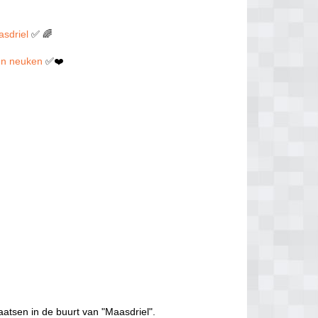
asdriel
✅ 🌈
llen neuken
✅❤️
aatsen in de buurt van "Maasdriel".