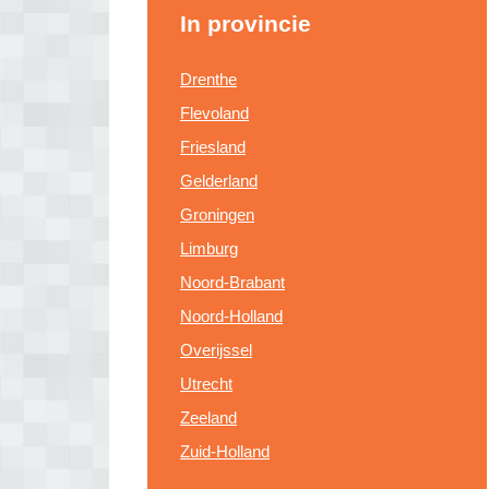
In provincie
Drenthe
Flevoland
Friesland
Gelderland
Groningen
Limburg
Noord-Brabant
Noord-Holland
Overijssel
Utrecht
Zeeland
Zuid-Holland