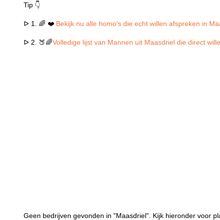
Tip 👇
ᐅ 1. 🌈 ❤️
Bekijk nu alle homo's die echt willen afspreken in Ma
ᐅ 2. 🍑🌈
Volledige lijst van Mannen uit Maasdriel die direct wi
Geen bedrijven gevonden in "Maasdriel". Kijk hieronder voor pl