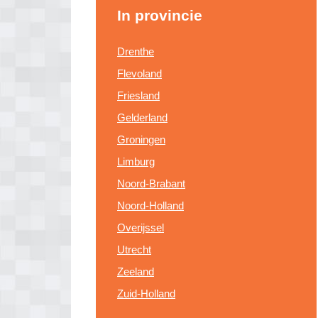
In provincie
Drenthe
Flevoland
Friesland
Gelderland
Groningen
Limburg
Noord-Brabant
Noord-Holland
Overijssel
Utrecht
Zeeland
Zuid-Holland