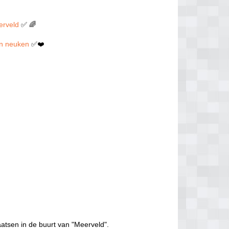
erveld
✅ 🌈
len neuken
✅❤️
aatsen in de buurt van "Meerveld".