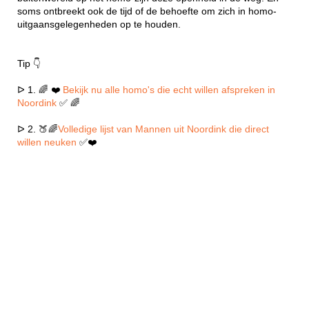
soms ontbreekt ook de tijd of de behoefte om zich in homo-
uitgaansgelegenheden op te houden.
Tip 👇
ᐅ 1. 🌈 ❤️
Bekijk nu alle homo's die echt willen afspreken in
Noordink
✅ 🌈
ᐅ 2. 🍑🌈
Volledige lijst van Mannen uit Noordink die direct
willen neuken
✅❤️