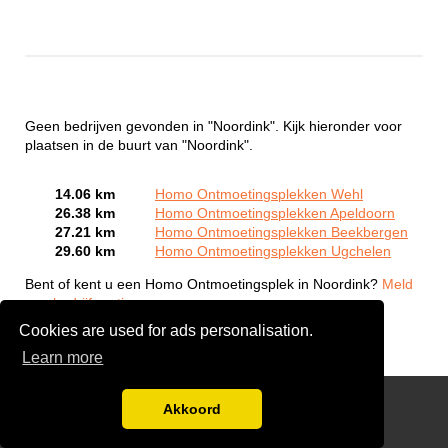
Geen bedrijven gevonden in "Noordink". Kijk hieronder voor
plaatsen in de buurt van "Noordink".
14.06 km
Homo Ontmoetingsplekken Wehl
26.38 km
Homo Ontmoetingsplekken Apeldoorn
27.21 km
Homo Ontmoetingsplekken Beekbergen
29.60 km
Homo Ontmoetingsplekken Ugchelen
Bent of kent u een Homo Ontmoetingsplek in Noordink?
Meld
een bedrijf gratis aan
Cookies are used for ads personalisation.
Learn more
Gay Escort Service
Akkoord
Disclaimer