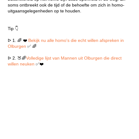
soms ontbreekt ook de tijd of de behoefte om zich in homo-
uitgaansgelegenheden op te houden.
Tip 👇
ᐅ 1. 🌈 ❤️
Bekijk nu alle homo's die echt willen afspreken in
Olburgen
✅ 🌈
ᐅ 2. 🍑🌈
Volledige lijst van Mannen uit Olburgen die direct
willen neuken
✅❤️