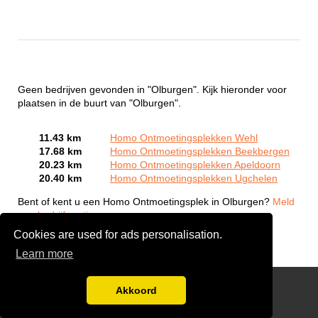
Geen bedrijven gevonden in "Olburgen". Kijk hieronder voor
plaatsen in de buurt van "Olburgen".
11.43 km
Homo Ontmoetingsplekken Wehl
17.68 km
Homo Ontmoetingsplekken Beekbergen
20.23 km
Homo Ontmoetingsplekken Apeldoorn
20.40 km
Homo Ontmoetingsplekken Ugchelen
Bent of kent u een Homo Ontmoetingsplek in Olburgen?
Meld
een bedrijf gratis aan
Cookies are used for ads personalisation.
Learn more
Gay Escort Service
Akkoord
Disclaimer