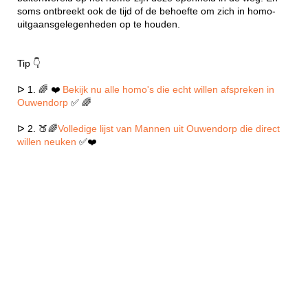
soms ontbreekt ook de tijd of de behoefte om zich in homo-
uitgaansgelegenheden op te houden.
Tip 👇
ᐅ 1. 🌈 ❤️
Bekijk nu alle homo's die echt willen afspreken in
Ouwendorp
✅ 🌈
ᐅ 2. 🍑🌈
Volledige lijst van Mannen uit Ouwendorp die direct
willen neuken
✅❤️