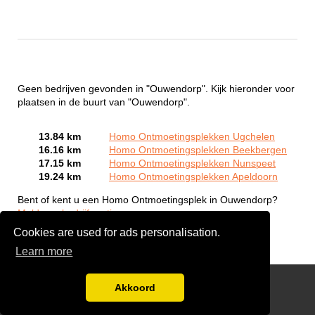
Geen bedrijven gevonden in "Ouwendorp". Kijk hieronder voor
plaatsen in de buurt van "Ouwendorp".
13.84 km
Homo Ontmoetingsplekken Ugchelen
16.16 km
Homo Ontmoetingsplekken Beekbergen
17.15 km
Homo Ontmoetingsplekken Nunspeet
19.24 km
Homo Ontmoetingsplekken Apeldoorn
Bent of kent u een Homo Ontmoetingsplek in Ouwendorp?
Meld een bedrijf gratis aan
Cookies are used for ads personalisation.
Learn more
Gay Escort Service
Akkoord
Disclaimer