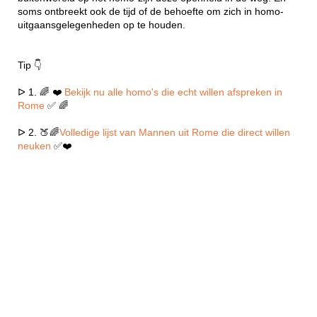
soms ontbreekt ook de tijd of de behoefte om zich in homo-
uitgaansgelegenheden op te houden.
Tip 👇
ᐅ 1. 🌈 ❤️
Bekijk nu alle homo's die echt willen afspreken in
Rome
✅ 🌈
ᐅ 2. 🍑🌈
Volledige lijst van Mannen uit Rome die direct willen
neuken
✅❤️