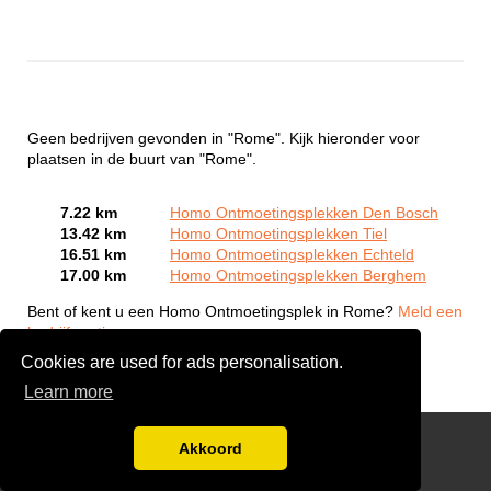
Geen bedrijven gevonden in "Rome". Kijk hieronder voor
plaatsen in de buurt van "Rome".
7.22 km
Homo Ontmoetingsplekken Den Bosch
13.42 km
Homo Ontmoetingsplekken Tiel
16.51 km
Homo Ontmoetingsplekken Echteld
17.00 km
Homo Ontmoetingsplekken Berghem
Bent of kent u een Homo Ontmoetingsplek in Rome?
Meld een
bedrijf gratis aan
Cookies are used for ads personalisation.
Learn more
Gay Escort Service
Akkoord
Disclaimer