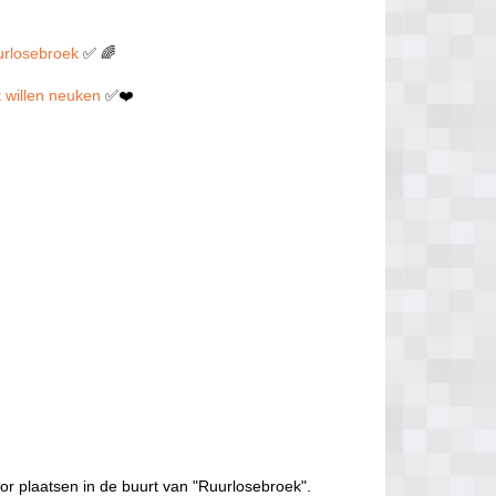
uurlosebroek
✅ 🌈
ct willen neuken
✅❤️
or plaatsen in de buurt van "Ruurlosebroek".