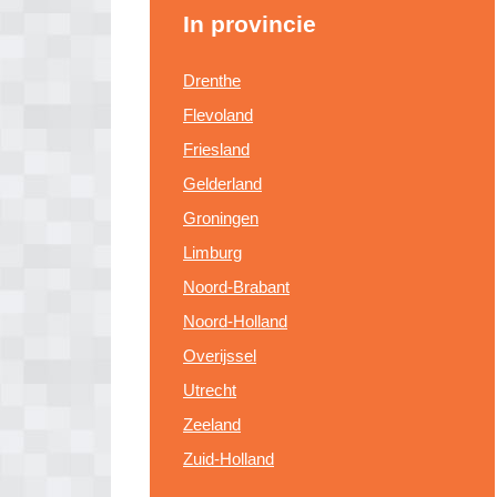
In provincie
Drenthe
Flevoland
Friesland
Gelderland
Groningen
Limburg
Noord-Brabant
Noord-Holland
Overijssel
Utrecht
Zeeland
Zuid-Holland