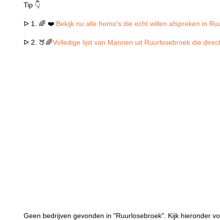
Tip 👇
ᐅ 1. 🌈 ❤️
Bekijk nu alle homo's die echt willen afspreken in R
ᐅ 2. 🍑🌈
Volledige lijst van Mannen uit Ruurlosebroek die dire
Geen bedrijven gevonden in "Ruurlosebroek". Kijk hieronder vo