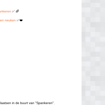
pankeren
✅ 🌈
illen neuken
✅❤️
laatsen in de buurt van "Spankeren".