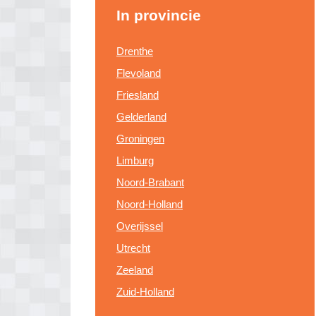
In provincie
Drenthe
Flevoland
Friesland
Gelderland
Groningen
Limburg
Noord-Brabant
Noord-Holland
Overijssel
Utrecht
Zeeland
Zuid-Holland