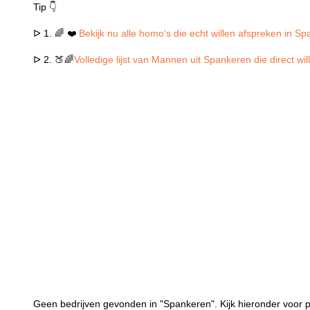
Tip 👇
ᐅ 1. 🌈 ❤️
Bekijk nu alle homo's die echt willen afspreken in S
ᐅ 2. 🍑🌈
Volledige lijst van Mannen uit Spankeren die direct w
Geen bedrijven gevonden in "Spankeren". Kijk hieronder voor p