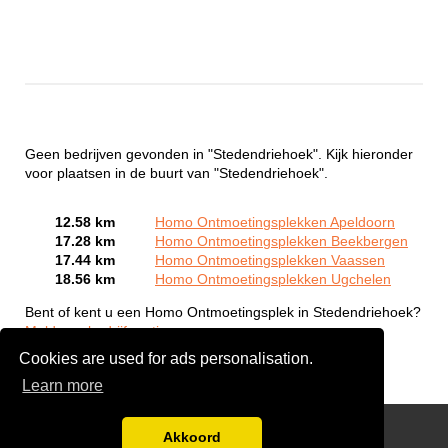
Geen bedrijven gevonden in "Stedendriehoek". Kijk hieronder
voor plaatsen in de buurt van "Stedendriehoek".
12.58 km
Homo Ontmoetingsplekken Apeldoorn
17.28 km
Homo Ontmoetingsplekken Beekbergen
17.44 km
Homo Ontmoetingsplekken Vaassen
18.56 km
Homo Ontmoetingsplekken Ugchelen
Bent of kent u een Homo Ontmoetingsplek in Stedendriehoek?
Meld een bedrijf gratis aan
Cookies are used for ads personalisation.
Learn more
Gay Escort Service
Akkoord