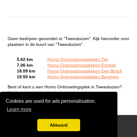
Geen bedrijven gevonden in "Tweesluizen". Kijk hieronder voor
plaatsen in de buurt van "Tweesluizen".
5.62 km
Homo Ontmoetingsplekken Tiel
7.06 km
Homo Ontmoetingsplekken Echteld
18.09 km
Homo Ontmoetingsplekken Den Bosch
19.55 km
Homo Ontmoetingsplekken Berghem
Bent of kent u een Homo Ontmoetingsplek in Tweesluizen?
Meld een bedrijf gratis aan
Cookies are used for ads personalisation.
Learn more
Gay Escort Service
Akkoord
Disclaimer