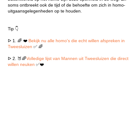
soms ontbreekt ook de tijd of de behoefte om zich in homo-
uitgaansgelegenheden op te houden.
Tip 👇
ᐅ 1. 🌈 ❤️
Bekijk nu alle homo's die echt willen afspreken in
Tweesluizen
✅ 🌈
ᐅ 2. 🍑🌈
Volledige lijst van Mannen uit Tweesluizen die direct
willen neuken
✅❤️