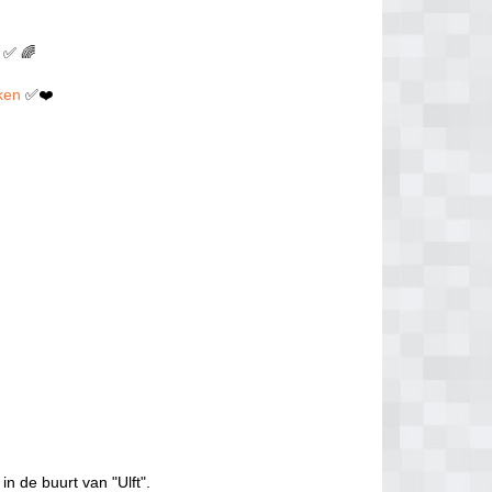
✅ 🌈
uken
✅❤️
in de buurt van "Ulft".