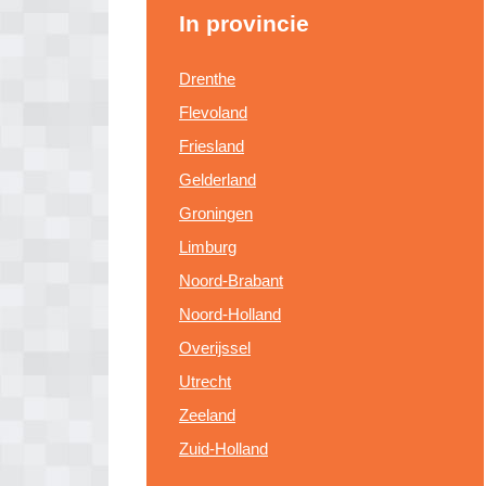
In provincie
Drenthe
Flevoland
Friesland
Gelderland
Groningen
Limburg
Noord-Brabant
Noord-Holland
Overijssel
Utrecht
Zeeland
Zuid-Holland