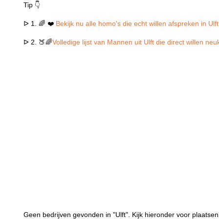
Tip 👇
ᐅ 1. 🌈 ❤️
Bekijk nu alle homo's die echt willen afspreken in Ulft
ᐅ 2. 🍑🌈
Volledige lijst van Mannen uit Ulft die direct willen ne
Geen bedrijven gevonden in "Ulft". Kijk hieronder voor plaatsen 