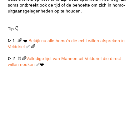
soms ontbreekt ook de tijd of de behoefte om zich in homo-
uitgaansgelegenheden op te houden.
Tip 👇
ᐅ 1. 🌈 ❤️
Bekijk nu alle homo's die echt willen afspreken in
Velddriel
✅ 🌈
ᐅ 2. 🍑🌈
Volledige lijst van Mannen uit Velddriel die direct
willen neuken
✅❤️