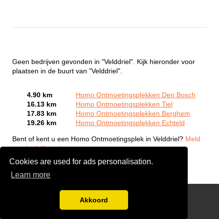
Geen bedrijven gevonden in "Velddriel". Kijk hieronder voor
plaatsen in de buurt van "Velddriel".
4.90 km
Homo Ontmoetingsplekken Den Bosch
16.13 km
Homo Ontmoetingsplekken Tiel
17.83 km
Homo Ontmoetingsplekken Berghem
19.26 km
Homo Ontmoetingsplekken Echteld
Bent of kent u een Homo Ontmoetingsplek in Velddriel?
Meld
een bedrijf gratis aan
Cookies are used for ads personalisation.
Learn more
Gay Escort Service
Akkoord
Disclaimer