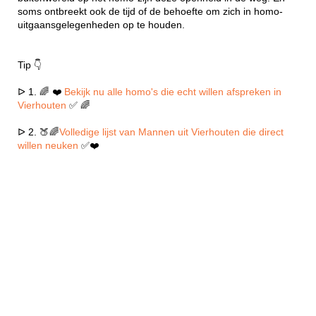
soms ontbreekt ook de tijd of de behoefte om zich in homo-
uitgaansgelegenheden op te houden.
Tip 👇
ᐅ 1. 🌈 ❤️
Bekijk nu alle homo's die echt willen afspreken in
Vierhouten
✅ 🌈
ᐅ 2. 🍑🌈
Volledige lijst van Mannen uit Vierhouten die direct
willen neuken
✅❤️