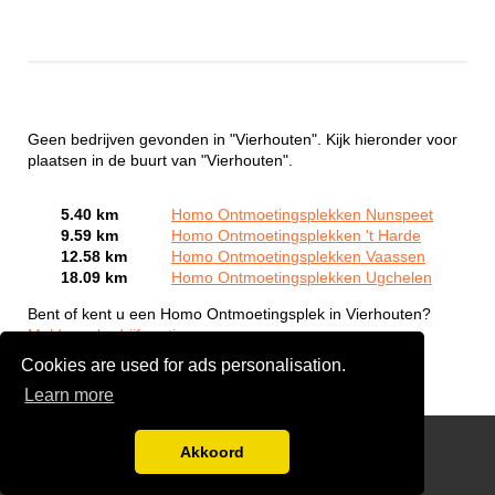
Geen bedrijven gevonden in "Vierhouten". Kijk hieronder voor
plaatsen in de buurt van "Vierhouten".
5.40 km
Homo Ontmoetingsplekken Nunspeet
9.59 km
Homo Ontmoetingsplekken 't Harde
12.58 km
Homo Ontmoetingsplekken Vaassen
18.09 km
Homo Ontmoetingsplekken Ugchelen
Bent of kent u een Homo Ontmoetingsplek in Vierhouten?
Meld een bedrijf gratis aan
Cookies are used for ads personalisation.
Learn more
Gay Escort Service
Akkoord
Disclaimer