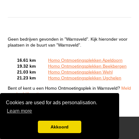
Geen bedrijven gevonden in "Warnsveld". Kijk hieronder voor
plaatsen in de buurt van "Warnsveld".
16.61 km
Homo Ontmoetingsplekken Apeldoorn
19.32 km
Homo Ontmoetingsplekken Beekbergen
21.03 km
Homo Ontmoetingsplekken Wehl
21.23 km
Homo Ontmoetingsplekken Ugchelen
Bent of kent u een Homo Ontmoetingsplek in Warnsveld?
Meld
een bedrijf gratis aan
Cookies are used for ads personalisation.
Learn more
Gay Escort Service
Akkoord
Disclaimer