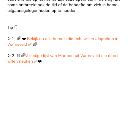
soms ontbreekt ook de tijd of de behoefte om zich in homo-
uitgaansgelegenheden op te houden.
Tip 👇
ᐅ 1. 🌈 ❤️
Bekijk nu alle homo's die echt willen afspreken in
Warnsveld
✅ 🌈
ᐅ 2. 🍑🌈
Volledige lijst van Mannen uit Warnsveld die direct
willen neuken
✅❤️