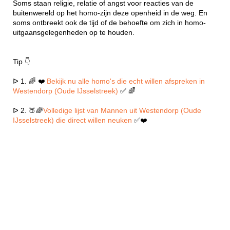
Soms staan religie, relatie of angst voor reacties van de
buitenwereld op het homo-zijn deze openheid in de weg. En
soms ontbreekt ook de tijd of de behoefte om zich in homo-
uitgaansgelegenheden op te houden.
Tip 👇
ᐅ 1. 🌈 ❤️
Bekijk nu alle homo's die echt willen afspreken in
Westendorp (Oude IJsselstreek)
✅ 🌈
ᐅ 2. 🍑🌈
Volledige lijst van Mannen uit Westendorp (Oude
IJsselstreek) die direct willen neuken
✅❤️