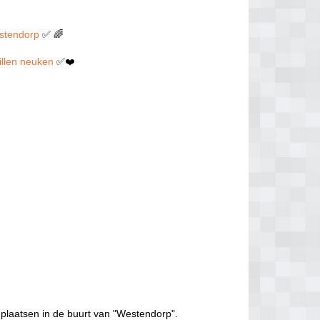
estendorp
✅ 🌈
willen neuken
✅❤️
 plaatsen in de buurt van "Westendorp".