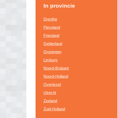
In provincie
Drenthe
Flevoland
Friesland
Gelderland
Groningen
Limburg
Noord-Brabant
Noord-Holland
Overijssel
Utrecht
Zeeland
Zuid-Holland