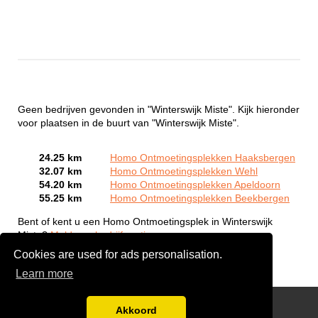
Geen bedrijven gevonden in "Winterswijk Miste". Kijk hieronder
voor plaatsen in de buurt van "Winterswijk Miste".
24.25 km
Homo Ontmoetingsplekken Haaksbergen
32.07 km
Homo Ontmoetingsplekken Wehl
54.20 km
Homo Ontmoetingsplekken Apeldoorn
55.25 km
Homo Ontmoetingsplekken Beekbergen
Bent of kent u een Homo Ontmoetingsplek in Winterswijk
Miste?
Meld een bedrijf gratis aan
Cookies are used for ads personalisation.
Learn more
Gay Escort Service
Akkoord