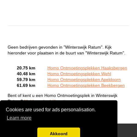
Geen bedrijven gevonden in "Winterswijk Ratum". Kijk
hieronder voor plaatsen in de buurt van "Winterswijk Ratum".
20.75 km
Homo Ontmoetingsplekken Haaksbergen
40.48 km
Homo Ontmoetingsplekken Wehl
59.79 km
Homo Ontmoetingsplekken Apeldoorn
61.69 km
Homo Ontmoetingsplekken Beekbergen
Bent of kent u een Homo Ontmoetingsplek in Winterswijk
Ratum?
Meld een bedrijf gratis aan
Cookies are used for ads personalisation.
Learn more
Gay Escort Service
Akkoord