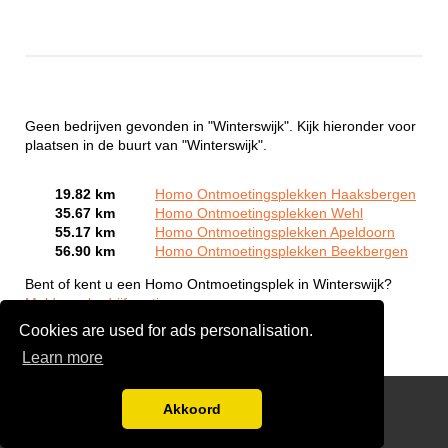
Geen bedrijven gevonden in "Winterswijk". Kijk hieronder voor
plaatsen in de buurt van "Winterswijk".
19.82 km
Homo Ontmoetingsplekken Haaksbergen
35.67 km
Homo Ontmoetingsplekken Wehl
55.17 km
Homo Ontmoetingsplekken Apeldoorn
56.90 km
Homo Ontmoetingsplekken Beekbergen
Bent of kent u een Homo Ontmoetingsplek in Winterswijk?
Meld een bedrijf gratis aan
Cookies are used for ads personalisation.
Learn more
Gay Escort Service
Akkoord
Disclaimer