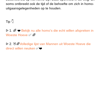
soms ontbreekt ook de tijd of de behoefte om zich in homo-
uitgaansgelegenheden op te houden.
Tip 👇
ᐅ 1. 🌈 ❤️
Bekijk nu alle homo's die echt willen afspreken in
Woeste Hoeve
✅ 🌈
ᐅ 2. 🍑🌈
Volledige lijst van Mannen uit Woeste Hoeve die
direct willen neuken
✅❤️