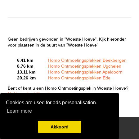
Geen bedrijven gevonden in "Woeste Hoeve". Kijk hieronder
voor plaatsen in de buurt van "Woeste Hoeve".
6.41 km
Homo Ontmoetingsplekken Beekbergen
8.76 km
Homo Ontmoetingsplekken Ugchelen
13.11 km
Homo Ontmoetingsplekken Apeldoorn
20.26 km
Homo Ontmoetingsplekken Ede
Bent of kent u een Homo Ontmoetingsplek in Woeste Hoeve?
Meld een bedrijf gratis aan
Cookies are used for ads personalisation.
Learn more
Gay Escort Service
Akkoord
Disclaimer