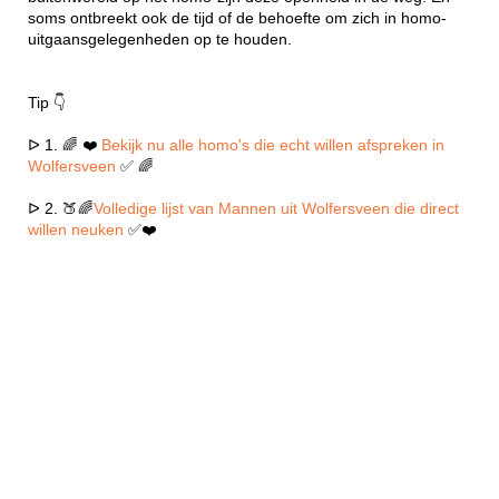
soms ontbreekt ook de tijd of de behoefte om zich in homo-
uitgaansgelegenheden op te houden.
Tip 👇
ᐅ 1. 🌈 ❤️
Bekijk nu alle homo's die echt willen afspreken in
Wolfersveen
✅ 🌈
ᐅ 2. 🍑🌈
Volledige lijst van Mannen uit Wolfersveen die direct
willen neuken
✅❤️