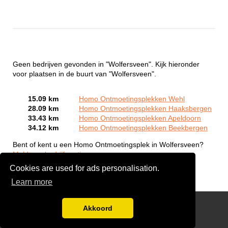
Geen bedrijven gevonden in "Wolfersveen". Kijk hieronder
voor plaatsen in de buurt van "Wolfersveen".
15.09 km
Homo Ontmoetingsplekken Wehl
28.09 km
Homo Ontmoetingsplekken Haaksbergen
33.43 km
Homo Ontmoetingsplekken Apeldoorn
34.12 km
Homo Ontmoetingsplekken Beekbergen
Bent of kent u een Homo Ontmoetingsplek in Wolfersveen?
Meld een bedrijf gratis aan
Cookies are used for ads personalisation.
Learn more
Gay Escort Service
Akkoord
Disclaimer