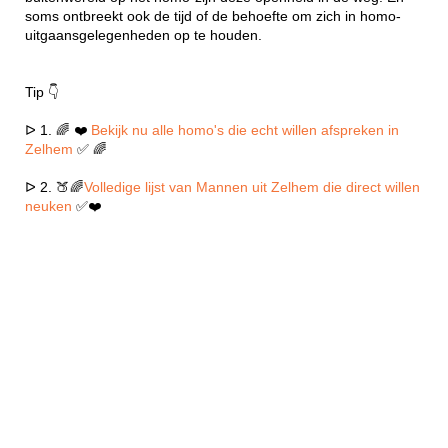
soms ontbreekt ook de tijd of de behoefte om zich in homo-
uitgaansgelegenheden op te houden.
Tip 👇
ᐅ 1. 🌈 ❤️
Bekijk nu alle homo's die echt willen afspreken in
Zelhem
✅ 🌈
ᐅ 2. 🍑🌈
Volledige lijst van Mannen uit Zelhem die direct willen
neuken
✅❤️