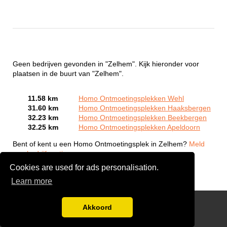
Geen bedrijven gevonden in "Zelhem". Kijk hieronder voor
plaatsen in de buurt van "Zelhem".
11.58 km
Homo Ontmoetingsplekken Wehl
31.60 km
Homo Ontmoetingsplekken Haaksbergen
32.23 km
Homo Ontmoetingsplekken Beekbergen
32.25 km
Homo Ontmoetingsplekken Apeldoorn
Bent of kent u een Homo Ontmoetingsplek in Zelhem?
Meld
een bedrijf gratis aan
Cookies are used for ads personalisation.
Learn more
Gay Escort Service
Akkoord
Disclaimer