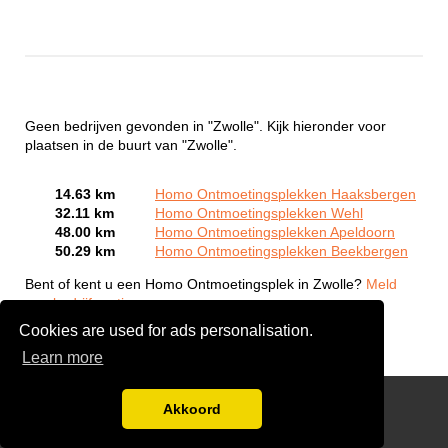
Geen bedrijven gevonden in "Zwolle". Kijk hieronder voor
plaatsen in de buurt van "Zwolle".
14.63 km
Homo Ontmoetingsplekken Haaksbergen
32.11 km
Homo Ontmoetingsplekken Wehl
48.00 km
Homo Ontmoetingsplekken Apeldoorn
50.29 km
Homo Ontmoetingsplekken Beekbergen
Bent of kent u een Homo Ontmoetingsplek in Zwolle?
Meld
een bedrijf gratis aan
Cookies are used for ads personalisation.
Learn more
Gay Escort Service
Akkoord
Disclaimer