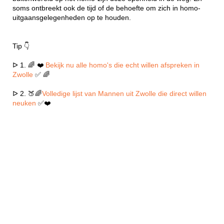
soms ontbreekt ook de tijd of de behoefte om zich in homo-
uitgaansgelegenheden op te houden.
Tip 👇
ᐅ 1. 🌈 ❤️
Bekijk nu alle homo's die echt willen afspreken in
Zwolle
✅ 🌈
ᐅ 2. 🍑🌈
Volledige lijst van Mannen uit Zwolle die direct willen
neuken
✅❤️