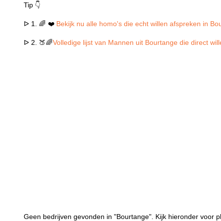
Tip 👇
ᐅ 1. 🌈 ❤️
Bekijk nu alle homo's die echt willen afspreken in B
ᐅ 2. 🍑🌈
Volledige lijst van Mannen uit Bourtange die direct wi
Geen bedrijven gevonden in "Bourtange". Kijk hieronder voor p