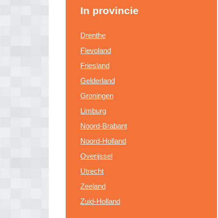
In provincie
Drenthe
Flevoland
Friesland
Gelderland
Groningen
Limburg
Noord-Brabant
Noord-Holland
Overijssel
Utrecht
Zeeland
Zuid-Holland