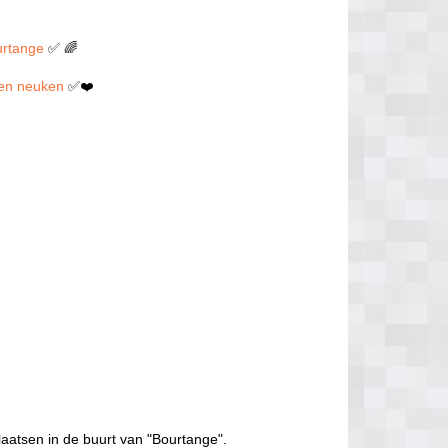
ourtange
✅ 🌈
llen neuken
✅❤️
laatsen in de buurt van "Bourtange".