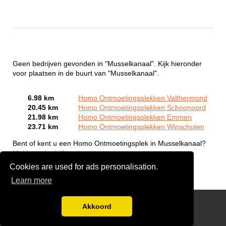
Geen bedrijven gevonden in "Musselkanaal". Kijk hieronder
voor plaatsen in de buurt van "Musselkanaal".
6.98 km
Homo Ontmoetingsplekken Valthermond
20.45 km
Homo Ontmoetingsplekken Schoonoord
21.98 km
Homo Ontmoetingsplekken Emmen
23.71 km
Homo Ontmoetingsplekken Winschoten
Bent of kent u een Homo Ontmoetingsplek in Musselkanaal?
Meld een bedrijf gratis aan
Cookies are used for ads personalisation.
Learn more
Gay Escort Service
Akkoord
Disclaimer