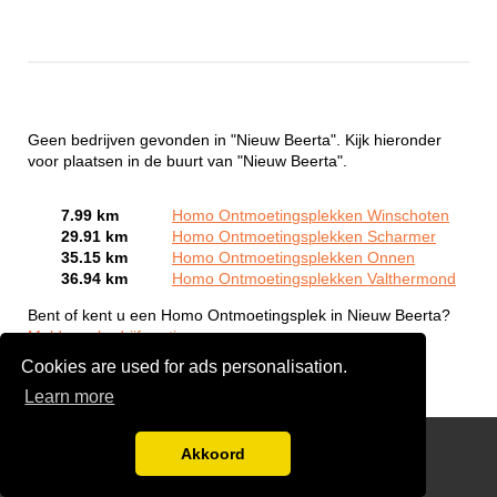
Geen bedrijven gevonden in "Nieuw Beerta". Kijk hieronder
voor plaatsen in de buurt van "Nieuw Beerta".
7.99 km
Homo Ontmoetingsplekken Winschoten
29.91 km
Homo Ontmoetingsplekken Scharmer
35.15 km
Homo Ontmoetingsplekken Onnen
36.94 km
Homo Ontmoetingsplekken Valthermond
Bent of kent u een Homo Ontmoetingsplek in Nieuw Beerta?
Meld een bedrijf gratis aan
Cookies are used for ads personalisation.
Learn more
Gay Escort Service
Akkoord
Disclaimer