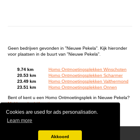
Geen bedrijven gevonden in "Nieuwe Pekela". Kijk hieronder
voor plaatsen in de buurt van "Nieuwe Pekela".
9.74 km
Homo Ontmoetingsplekken Winschoten
20.53 km
Homo Ontmoetingsplekken Scharmer
23.49 km
Homo Ontmoetingsplekken Valthermond
23.51 km
Homo Ontmoetingsplekken Onnen
Bent of kent u een Homo Ontmoetingsplek in Nieuwe Pekela?
Meld een bedrijf gratis aan
Cookies are used for ads personalisation.
Learn more
Gay Escort Service
Akkoord