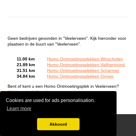
Geen bedrijven gevonden in "Veelerveen". Kijk hieronder voor
plaatsen in de buurt van "Veelerveen".
11.00 km
Homo Ontmoetingsplekken Winschoten
21.89 km
Homo Ontmoetingsplekken Valthermond
31.51 km
Homo Ontmoetingsplekken Scharmer
34.84 km
Homo Ontmoetingsplekken Onnen
Bent of kent u een Homo Ontmoetingsplek in Veelerveen?
Meld een bedrijf gratis aan
Cookies are used for ads personalisation.
Learn more
Gay Escort Service
Akkoord
Disclaimer