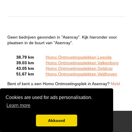
Geen bedrijven gevonden in "Asenray". Kijk hieronder voor
plaatsen in de buurt van "Asenray".
38.79 km
Homo Ontmoetingsplekken Leende
39.03 km
Homo Ontmoetingsplekken Valkenburg
43.05 km
Homo Ontmoetingsplekken Geldrop
51.67 km
Homo Ontmoetingsplekken Veldhoven
Bent of kent u een Homo Ontmoetingsplek in Asenray?
Meld
een bedrijf gratis aan
Cookies are used for ads personalisation.
Learn more
Gay Escort Service
Akkoord
Disclaimer