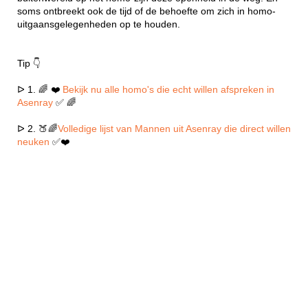
soms ontbreekt ook de tijd of de behoefte om zich in homo-
uitgaansgelegenheden op te houden.
Tip 👇
ᐅ 1. 🌈 ❤️
Bekijk nu alle homo's die echt willen afspreken in
Asenray
✅ 🌈
ᐅ 2. 🍑🌈
Volledige lijst van Mannen uit Asenray die direct willen
neuken
✅❤️