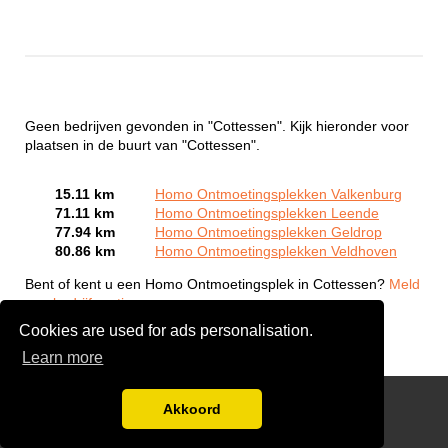
Geen bedrijven gevonden in "Cottessen". Kijk hieronder voor
plaatsen in de buurt van "Cottessen".
15.11 km
Homo Ontmoetingsplekken Valkenburg
71.11 km
Homo Ontmoetingsplekken Leende
77.94 km
Homo Ontmoetingsplekken Geldrop
80.86 km
Homo Ontmoetingsplekken Veldhoven
Bent of kent u een Homo Ontmoetingsplek in Cottessen?
Meld
een bedrijf gratis aan
Cookies are used for ads personalisation.
Learn more
Gay Escort Service
Akkoord
Disclaimer