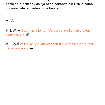
soms ontbreekt ook de tijd of de behoefte om zich in homo-
uitgaansgelegenheden op te houden.
Tip 👇
ᐅ 1. 🌈 ❤️
Bekijk nu alle homo's die echt willen afspreken in
Cottessen
✅ 🌈
ᐅ 2. 🍑🌈
Volledige lijst van Mannen uit Cottessen die direct
willen neuken
✅❤️