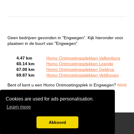
Geen bedrijven gevonden in "Engwegen". Kijk hieronder voor
plaatsen in de buurt van "Engwegen".
4.47 km
Homo Ontmoetingsplekken Valkenburg
60.14 km
Homo Ontmoetingsplekken Leende
67.00 km
Homo Ontmoetingsplekken Geldrop
69.87 km
Homo Ontmoetingsplekken Veldhoven
Bent of kent u een Homo Ontmoetingsplek in Engwegen?
Meld
een bedrijf gratis aan
Cookies are used for ads personalisation.
Learn more
Gay Escort Service
Akkoord
Disclaimer