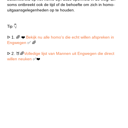
soms ontbreekt ook de tijd of de behoefte om zich in homo-
uitgaansgelegenheden op te houden.
Tip 👇
ᐅ 1. 🌈 ❤️
Bekijk nu alle homo's die echt willen afspreken in
Engwegen
✅ 🌈
ᐅ 2. 🍑🌈
Volledige lijst van Mannen uit Engwegen die direct
willen neuken
✅❤️