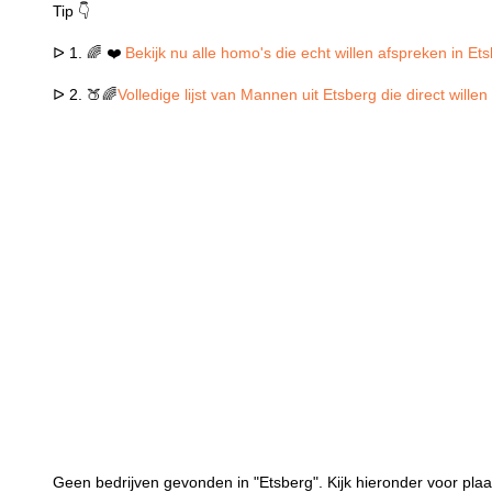
Tip 👇
ᐅ 1. 🌈 ❤️
Bekijk nu alle homo's die echt willen afspreken in Et
ᐅ 2. 🍑🌈
Volledige lijst van Mannen uit Etsberg die direct will
Geen bedrijven gevonden in "Etsberg". Kijk hieronder voor plaa