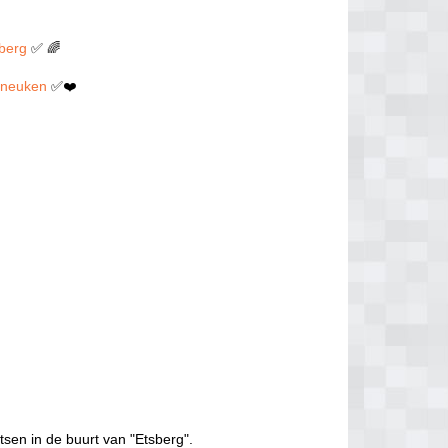
sberg
✅ 🌈
en neuken
✅❤️
tsen in de buurt van "Etsberg".