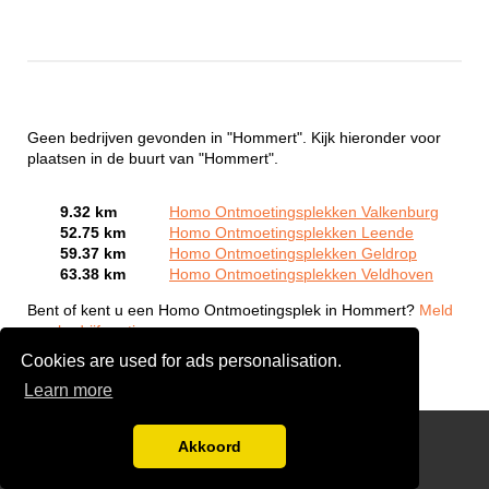
Geen bedrijven gevonden in "Hommert". Kijk hieronder voor
plaatsen in de buurt van "Hommert".
9.32 km
Homo Ontmoetingsplekken Valkenburg
52.75 km
Homo Ontmoetingsplekken Leende
59.37 km
Homo Ontmoetingsplekken Geldrop
63.38 km
Homo Ontmoetingsplekken Veldhoven
Bent of kent u een Homo Ontmoetingsplek in Hommert?
Meld
een bedrijf gratis aan
Cookies are used for ads personalisation.
Learn more
Gay Escort Service
Akkoord
Disclaimer