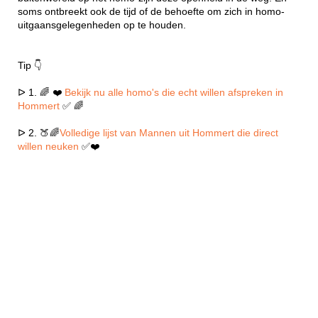
soms ontbreekt ook de tijd of de behoefte om zich in homo-
uitgaansgelegenheden op te houden.
Tip 👇
ᐅ 1. 🌈 ❤️
Bekijk nu alle homo's die echt willen afspreken in
Hommert
✅ 🌈
ᐅ 2. 🍑🌈
Volledige lijst van Mannen uit Hommert die direct
willen neuken
✅❤️