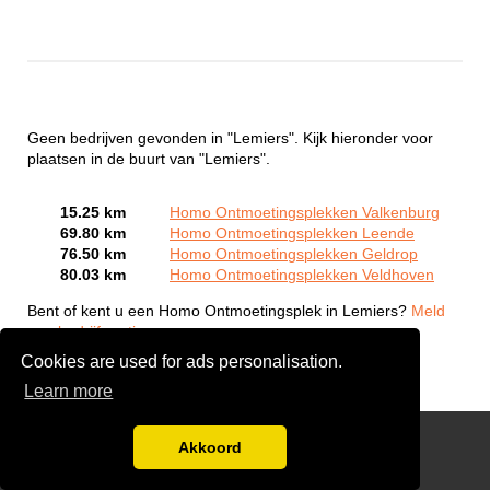
Geen bedrijven gevonden in "Lemiers". Kijk hieronder voor
plaatsen in de buurt van "Lemiers".
15.25 km
Homo Ontmoetingsplekken Valkenburg
69.80 km
Homo Ontmoetingsplekken Leende
76.50 km
Homo Ontmoetingsplekken Geldrop
80.03 km
Homo Ontmoetingsplekken Veldhoven
Bent of kent u een Homo Ontmoetingsplek in Lemiers?
Meld
een bedrijf gratis aan
Cookies are used for ads personalisation.
Learn more
Gay Escort Service
Akkoord
Disclaimer