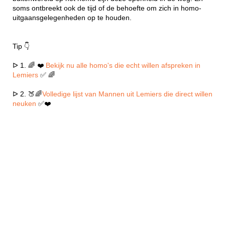
soms ontbreekt ook de tijd of de behoefte om zich in homo-
uitgaansgelegenheden op te houden.
Tip 👇
ᐅ 1. 🌈 ❤️
Bekijk nu alle homo's die echt willen afspreken in
Lemiers
✅ 🌈
ᐅ 2. 🍑🌈
Volledige lijst van Mannen uit Lemiers die direct willen
neuken
✅❤️