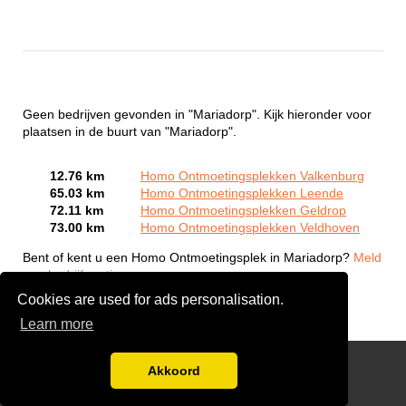
Geen bedrijven gevonden in "Mariadorp". Kijk hieronder voor
plaatsen in de buurt van "Mariadorp".
12.76 km
Homo Ontmoetingsplekken Valkenburg
65.03 km
Homo Ontmoetingsplekken Leende
72.11 km
Homo Ontmoetingsplekken Geldrop
73.00 km
Homo Ontmoetingsplekken Veldhoven
Bent of kent u een Homo Ontmoetingsplek in Mariadorp?
Meld
een bedrijf gratis aan
Cookies are used for ads personalisation.
Learn more
Gay Escort Service
Akkoord
Disclaimer