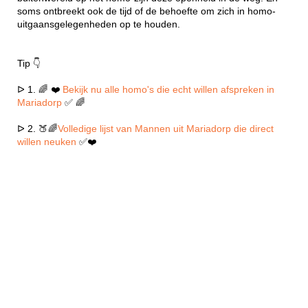
soms ontbreekt ook de tijd of de behoefte om zich in homo-
uitgaansgelegenheden op te houden.
Tip 👇
ᐅ 1. 🌈 ❤️
Bekijk nu alle homo's die echt willen afspreken in
Mariadorp
✅ 🌈
ᐅ 2. 🍑🌈
Volledige lijst van Mannen uit Mariadorp die direct
willen neuken
✅❤️