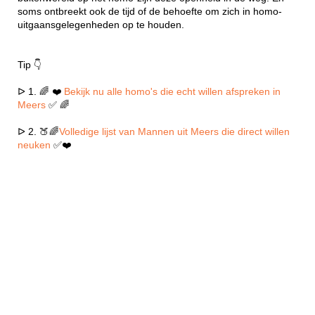
soms ontbreekt ook de tijd of de behoefte om zich in homo-
uitgaansgelegenheden op te houden.
Tip 👇
ᐅ 1. 🌈 ❤️
Bekijk nu alle homo's die echt willen afspreken in
Meers
✅ 🌈
ᐅ 2. 🍑🌈
Volledige lijst van Mannen uit Meers die direct willen
neuken
✅❤️