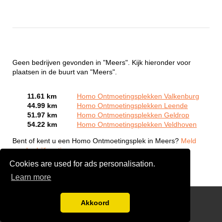
Geen bedrijven gevonden in "Meers". Kijk hieronder voor
plaatsen in de buurt van "Meers".
11.61 km
Homo Ontmoetingsplekken Valkenburg
44.99 km
Homo Ontmoetingsplekken Leende
51.97 km
Homo Ontmoetingsplekken Geldrop
54.22 km
Homo Ontmoetingsplekken Veldhoven
Bent of kent u een Homo Ontmoetingsplek in Meers?
Meld
een bedrijf gratis aan
Cookies are used for ads personalisation.
Learn more
Gay Escort Service
Akkoord
Disclaimer