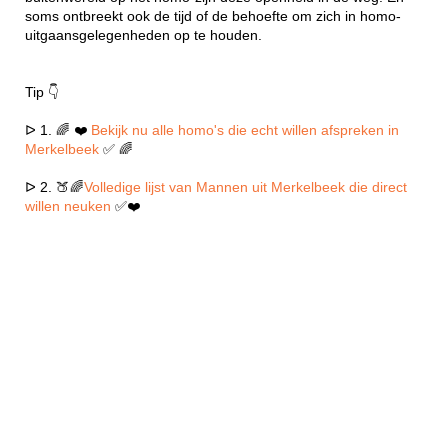
soms ontbreekt ook de tijd of de behoefte om zich in homo-
uitgaansgelegenheden op te houden.
Tip 👇
ᐅ 1. 🌈 ❤️
Bekijk nu alle homo's die echt willen afspreken in
Merkelbeek
✅ 🌈
ᐅ 2. 🍑🌈
Volledige lijst van Mannen uit Merkelbeek die direct
willen neuken
✅❤️