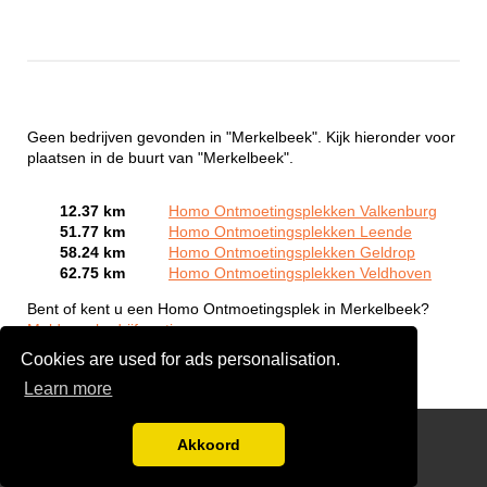
Geen bedrijven gevonden in "Merkelbeek". Kijk hieronder voor
plaatsen in de buurt van "Merkelbeek".
12.37 km
Homo Ontmoetingsplekken Valkenburg
51.77 km
Homo Ontmoetingsplekken Leende
58.24 km
Homo Ontmoetingsplekken Geldrop
62.75 km
Homo Ontmoetingsplekken Veldhoven
Bent of kent u een Homo Ontmoetingsplek in Merkelbeek?
Meld een bedrijf gratis aan
Cookies are used for ads personalisation.
Learn more
Gay Escort Service
Akkoord
Disclaimer