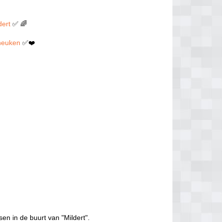
dert
✅ 🌈
n neuken
✅❤️
sen in de buurt van "Mildert".