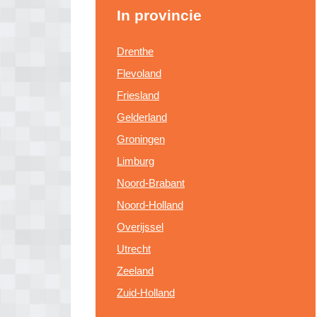
In provincie
Drenthe
Flevoland
Friesland
Gelderland
Groningen
Limburg
Noord-Brabant
Noord-Holland
Overijssel
Utrecht
Zeeland
Zuid-Holland