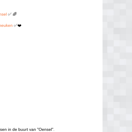
nsel
✅ 🌈
n neuken
✅❤️
sen in de buurt van "Oensel".