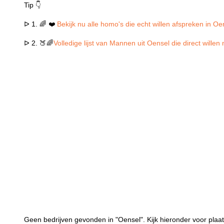
Tip 👇
ᐅ 1. 🌈 ❤️
Bekijk nu alle homo's die echt willen afspreken in Oe
ᐅ 2. 🍑🌈
Volledige lijst van Mannen uit Oensel die direct wille
Geen bedrijven gevonden in "Oensel". Kijk hieronder voor plaat