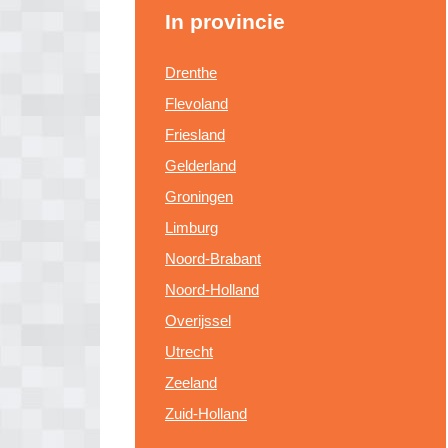
In provincie
Drenthe
Flevoland
Friesland
Gelderland
Groningen
Limburg
Noord-Brabant
Noord-Holland
Overijssel
Utrecht
Zeeland
Zuid-Holland