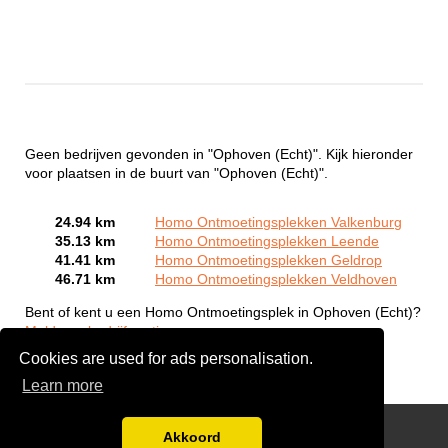
Geen bedrijven gevonden in "Ophoven (Echt)". Kijk hieronder
voor plaatsen in de buurt van "Ophoven (Echt)".
24.94 km
Homo Ontmoetingsplekken Valkenburg
35.13 km
Homo Ontmoetingsplekken Leende
41.41 km
Homo Ontmoetingsplekken Geldrop
46.71 km
Homo Ontmoetingsplekken Veldhoven
Bent of kent u een Homo Ontmoetingsplek in Ophoven (Echt)?
Meld een bedrijf gratis aan
Cookies are used for ads personalisation.
Learn more
Gay Escort Service
Akkoord