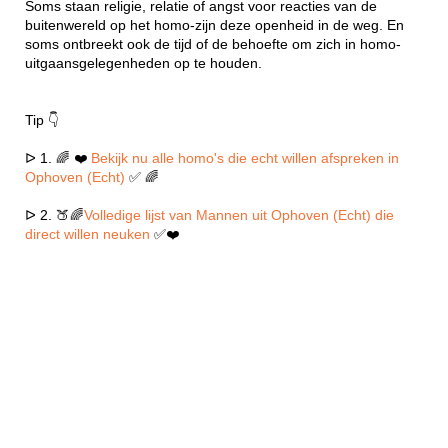
Soms staan religie, relatie of angst voor reacties van de
buitenwereld op het homo-zijn deze openheid in de weg. En
soms ontbreekt ook de tijd of de behoefte om zich in homo-
uitgaansgelegenheden op te houden.
Tip 👇
ᐅ 1. 🌈 ❤️
Bekijk nu alle homo's die echt willen afspreken in
Ophoven (Echt)
✅ 🌈
ᐅ 2. 🍑🌈
Volledige lijst van Mannen uit Ophoven (Echt) die
direct willen neuken
✅❤️