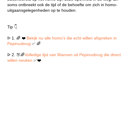
soms ontbreekt ook de tijd of de behoefte om zich in homo-
uitgaansgelegenheden op te houden.
Tip 👇
ᐅ 1. 🌈 ❤️
Bekijk nu alle homo's die echt willen afspreken in
Pepinusbrug
✅ 🌈
ᐅ 2. 🍑🌈
Volledige lijst van Mannen uit Pepinusbrug die direct
willen neuken
✅❤️