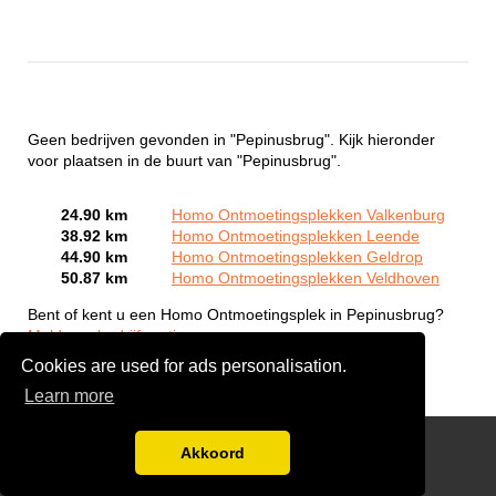
Geen bedrijven gevonden in "Pepinusbrug". Kijk hieronder
voor plaatsen in de buurt van "Pepinusbrug".
24.90 km
Homo Ontmoetingsplekken Valkenburg
38.92 km
Homo Ontmoetingsplekken Leende
44.90 km
Homo Ontmoetingsplekken Geldrop
50.87 km
Homo Ontmoetingsplekken Veldhoven
Bent of kent u een Homo Ontmoetingsplek in Pepinusbrug?
Meld een bedrijf gratis aan
Cookies are used for ads personalisation.
Learn more
Gay Escort Service
Akkoord
Disclaimer