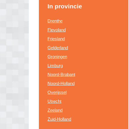
In provincie
Drenthe
Flevoland
Friesland
Gelderland
Groningen
Limburg
Noord-Brabant
Noord-Holland
Overijssel
Utrecht
Zeeland
Zuid-Holland