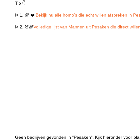
Tip 👇
ᐅ 1. 🌈 ❤️
Bekijk nu alle homo's die echt willen afspreken in P
ᐅ 2. 🍑🌈
Volledige lijst van Mannen uit Pesaken die direct wil
Geen bedrijven gevonden in "Pesaken". Kijk hieronder voor pla