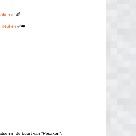
esaken
✅ 🌈
len neuken
✅❤️
atsen in de buurt van "Pesaken".