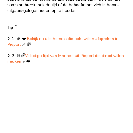
soms ontbreekt ook de tijd of de behoefte om zich in homo-
uitgaansgelegenheden op te houden.
Tip 👇
ᐅ 1. 🌈 ❤️
Bekijk nu alle homo's die echt willen afspreken in
Piepert
✅ 🌈
ᐅ 2. 🍑🌈
Volledige lijst van Mannen uit Piepert die direct willen
neuken
✅❤️