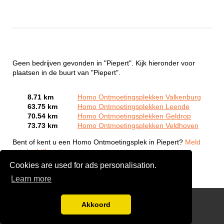
Geen bedrijven gevonden in "Piepert". Kijk hieronder voor
plaatsen in de buurt van "Piepert".
8.71 km
Homo Ontmoetingsplekken Valkenburg
63.75 km
Homo Ontmoetingsplekken Leende
70.54 km
Homo Ontmoetingsplekken Geldrop
73.73 km
Homo Ontmoetingsplekken Veldhoven
Bent of kent u een Homo Ontmoetingsplek in Piepert?
Meld
een bedrijf gratis aan
Cookies are used for ads personalisation.
Learn more
Gay Escort Service
Akkoord
Disclaimer