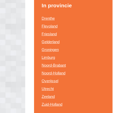
In provincie
Drenthe
Flevoland
Friesland
Gelderland
Groningen
Limburg
Noord-Brabant
Noord-Holland
Overijssel
Utrecht
Zeeland
Zuid-Holland