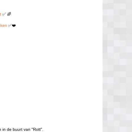
t
✅ 🌈
euken
✅❤️
 in de buurt van "Rott".