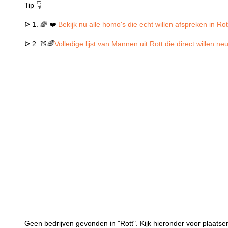
Tip 👇
ᐅ 1. 🌈 ❤️
Bekijk nu alle homo's die echt willen afspreken in Rot
ᐅ 2. 🍑🌈
Volledige lijst van Mannen uit Rott die direct willen n
Geen bedrijven gevonden in "Rott". Kijk hieronder voor plaatsen