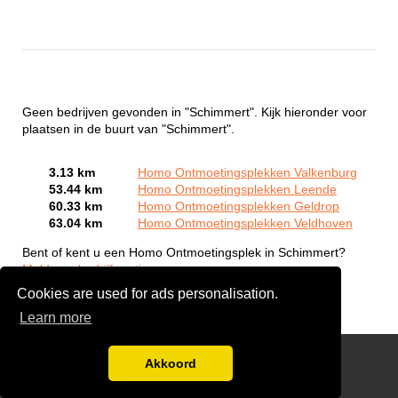
Geen bedrijven gevonden in "Schimmert". Kijk hieronder voor
plaatsen in de buurt van "Schimmert".
3.13 km
Homo Ontmoetingsplekken Valkenburg
53.44 km
Homo Ontmoetingsplekken Leende
60.33 km
Homo Ontmoetingsplekken Geldrop
63.04 km
Homo Ontmoetingsplekken Veldhoven
Bent of kent u een Homo Ontmoetingsplek in Schimmert?
Meld een bedrijf gratis aan
Cookies are used for ads personalisation.
Learn more
Gay Escort Service
Akkoord
Disclaimer