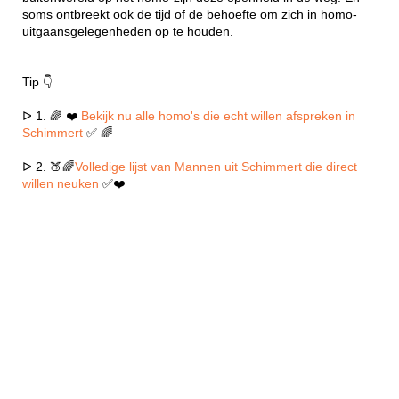
soms ontbreekt ook de tijd of de behoefte om zich in homo-
uitgaansgelegenheden op te houden.
Tip 👇
ᐅ 1. 🌈 ❤️
Bekijk nu alle homo's die echt willen afspreken in
Schimmert
✅ 🌈
ᐅ 2. 🍑🌈
Volledige lijst van Mannen uit Schimmert die direct
willen neuken
✅❤️