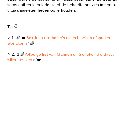
soms ontbreekt ook de tijd of de behoefte om zich in homo-
uitgaansgelegenheden op te houden.
Tip 👇
ᐅ 1. 🌈 ❤️
Bekijk nu alle homo's die echt willen afspreken in
Slenaken
✅ 🌈
ᐅ 2. 🍑🌈
Volledige lijst van Mannen uit Slenaken die direct
willen neuken
✅❤️