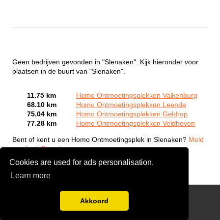
Geen bedrijven gevonden in "Slenaken". Kijk hieronder voor
plaatsen in de buurt van "Slenaken".
11.75 km
Homo Ontmoetingsplekken Valkenburg
68.10 km
Homo Ontmoetingsplekken Leende
75.04 km
Homo Ontmoetingsplekken Geldrop
77.28 km
Homo Ontmoetingsplekken Veldhoven
Bent of kent u een Homo Ontmoetingsplek in Slenaken?
Meld
een bedrijf gratis aan
Cookies are used for ads personalisation.
Learn more
Gay Escort Service
Akkoord
Disclaimer