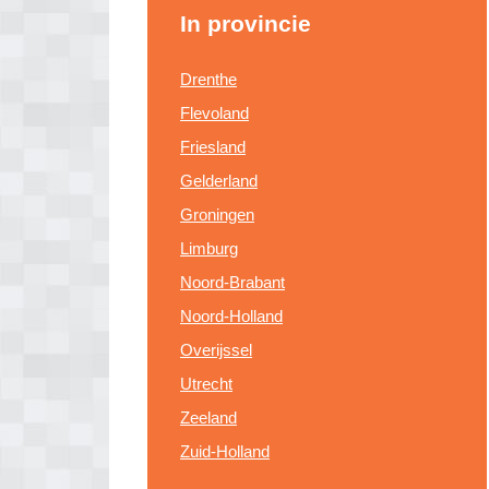
In provincie
Drenthe
Flevoland
Friesland
Gelderland
Groningen
Limburg
Noord-Brabant
Noord-Holland
Overijssel
Utrecht
Zeeland
Zuid-Holland