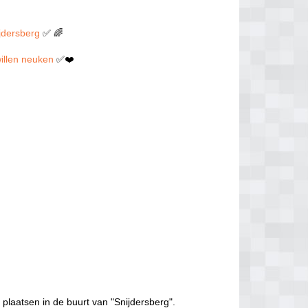
ijdersberg
✅ 🌈
 willen neuken
✅❤️
 plaatsen in de buurt van "Snijdersberg".