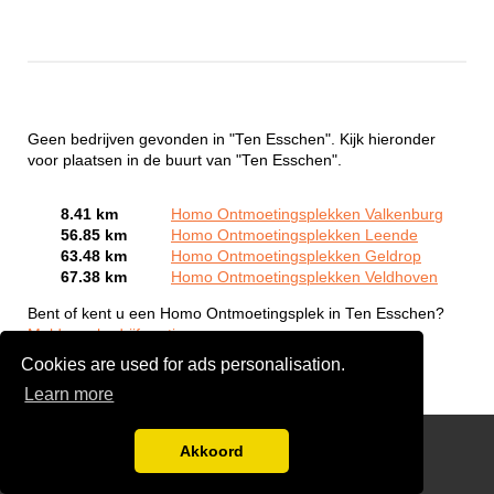
Geen bedrijven gevonden in "Ten Esschen". Kijk hieronder
voor plaatsen in de buurt van "Ten Esschen".
8.41 km
Homo Ontmoetingsplekken Valkenburg
56.85 km
Homo Ontmoetingsplekken Leende
63.48 km
Homo Ontmoetingsplekken Geldrop
67.38 km
Homo Ontmoetingsplekken Veldhoven
Bent of kent u een Homo Ontmoetingsplek in Ten Esschen?
Meld een bedrijf gratis aan
Cookies are used for ads personalisation.
Learn more
Gay Escort Service
Akkoord
Disclaimer