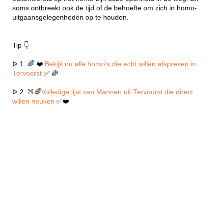
soms ontbreekt ook de tijd of de behoefte om zich in homo-
uitgaansgelegenheden op te houden.
Tip 👇
ᐅ 1. 🌈 ❤️
Bekijk nu alle homo's die echt willen afspreken in
Tervoorst
✅ 🌈
ᐅ 2. 🍑🌈
Volledige lijst van Mannen uit Tervoorst die direct
willen neuken
✅❤️