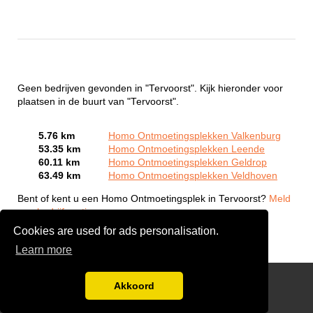
Geen bedrijven gevonden in "Tervoorst". Kijk hieronder voor
plaatsen in de buurt van "Tervoorst".
5.76 km
Homo Ontmoetingsplekken Valkenburg
53.35 km
Homo Ontmoetingsplekken Leende
60.11 km
Homo Ontmoetingsplekken Geldrop
63.49 km
Homo Ontmoetingsplekken Veldhoven
Bent of kent u een Homo Ontmoetingsplek in Tervoorst?
Meld
een bedrijf gratis aan
Cookies are used for ads personalisation.
Learn more
Gay Escort Service
Akkoord
Disclaimer